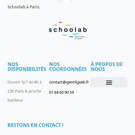
Schoolab à Paris
.
NOS
NOS
À PROPOS DE
DISPONIBILITÉS
COORDONNÉES
NOUS
Ouvert 7j/7 de 8h à
contact@gentilgeek.fr
22h Paris & proche
01 84 60 90 59
Devenir un Gentil Geek
Qui sommes-nous
offres-d-emploi
banlieue
RESTONS EN CONTACT !