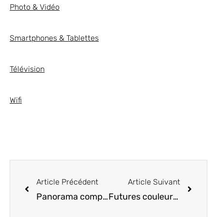
Photo & Vidéo
Smartphones & Tablettes
Télévision
Wifi
Article Précédent
Article Suivant
Panorama complet de la prochaine tablette de luxe : la Samsung Galaxy Tab S9 Ultra
Futures couleurs des Samsung Galaxy Z Fold 5 et Z Flip 5 : du choix pour les amateurs de smartphones pliants