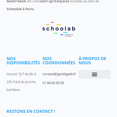
Gentil Geek
est une
start up française
incubée au sein de
Schoolab à Paris
.
NOS
NOS
À PROPOS DE
DISPONIBILITÉS
COORDONNÉES
NOUS
Ouvert 7j/7 de 8h à
contact@gentilgeek.fr
22h Paris & proche
01 84 60 90 59
Devenir un Gentil Geek
Qui sommes-nous
offres-d-emploi
banlieue
RESTONS EN CONTACT !