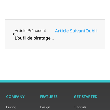
Article Suivant
Oubliez Cha
Article Précédent
L’outil de piratage éthique RedTiger est utilisé pour voler les données du navigateur et de Discord – Comment rester en sécurité
COMPANY
FEATURES
GET STARTED
Pricing
Design
Tutorials