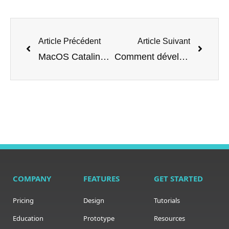
Article Précédent
Article Suivant
MacOS Catalina : nouveautés et mises en garde
Comment développer son application web ?
COMPANY
FEATURES
GET STARTED
Pricing
Design
Tutorials
Education
Prototype
Resources