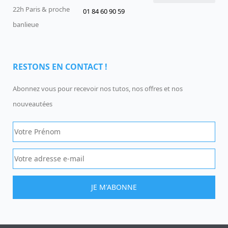
22h Paris & proche
01 84 60 90 59
Devenir un Gentil Geek
Qui sommes-nous
offres-d-emploi
banlieue
RESTONS EN CONTACT !
Abonnez vous pour recevoir nos tutos, nos offres et nos
nouveautées
JE M'ABONNE