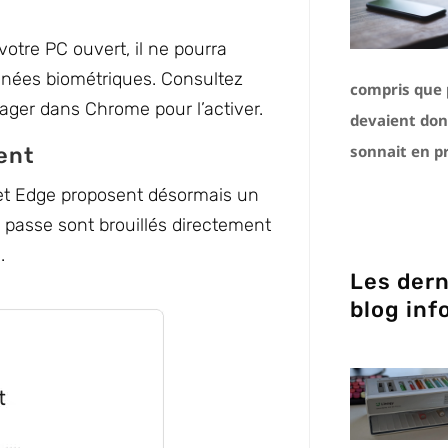
otre PC ouvert, il ne pourra
onnées biométriques. Consultez
compris que p
nager dans Chrome pour l’activer.
devaient don
sonnait en p
ient
t Edge proposent désormais un
e passe sont brouillés directement
.
Les dern
blog inf