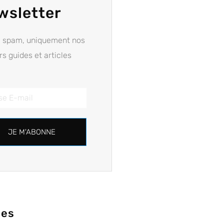
wsletter
e spam, uniquement nos
rs guides et articles
JE M'ABONNE
ies