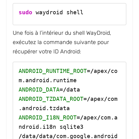
sudo
 waydroid shell
Une fois à l’intérieur du shell WayDroid,
exécutez la commande suivante pour
récupérer votre ID Android:
ANDROID_RUNTIME_ROOT
=
/
apex
/
co
m.android.runtime 
ANDROID_DATA
=
/
data
ANDROID_TZDATA_ROOT
=
/
apex
/
com
.android.tzdata
ANDROID_I18N_ROOT
=
/
apex
/
com.a
ndroid.i18n sqlite3 
/
data
/
data
/
com.google.android