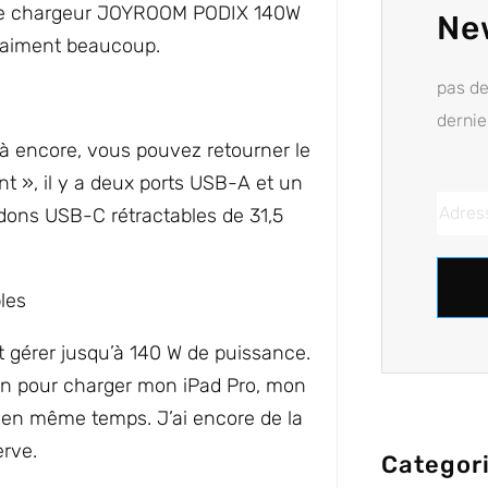
. Le chargeur JOYROOM PODIX 140W
Ne
 vraiment beaucoup.
pas d
dernie
Là encore, vous pouvez retourner le
t », il y a deux ports USB-A et un
rdons USB-C rétractables de 31,5
t gérer jusqu’à 140 W de puissance.
oin pour charger mon iPad Pro, mon
en même temps. J’ai encore de la
rve.
Categor