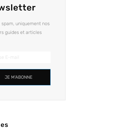
wsletter
e spam, uniquement nos
rs guides et articles
JE M'ABONNE
ies