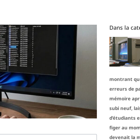
Dans la cat
montrant que
erreurs de p
mémoire aprè
subi neuf, la
d’étudiants 
figer au mo
devenait la 