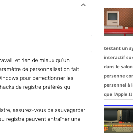
testant un s
interactif su
travail, et rien de mieux qu’un
dans le salo
aramètre de personnalisation fait
personne con
e Windows pour perfectionner les
personnel à 
hacks de registre préférés qui
que l’Apple I
gistre, assurez-vous de sauvegarder
 au registre peuvent entraîner une