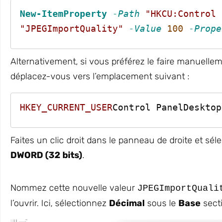
New-ItemProperty
-Path
"HKCU:Control 
"JPEGImportQuality"
-Value
100
-Prope
Alternativement, si vous préférez le faire manuellem
déplacez-vous vers l’emplacement suivant :
HKEY_CURRENT_USER
Control PanelDesktop
Faites un clic droit dans le panneau de droite et sé
DWORD (32 bits)
.
Nommez cette nouvelle valeur
JPEGImportQuali
l’ouvrir. Ici, sélectionnez
Décimal
sous le
Base
secti