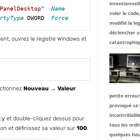
intentionnel
PanelDesktop"
-Name
voler le code
rtyType
 DWORD 
-Force
modifié la lo
déclencher u
ent, ouvrez le registre Windows et
catastrophiq
lectionnez
Nouveau
→
Valeur
petite erreu
provoqué sa r
incontrôlable
et double-cliquez dessus pour
ty
tous les ord
on et définissez sa valeur sur
100
.
quelques heu