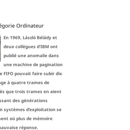
égorie Ordinateur
En 1969, László Bélády et
deux collègues d’IBM ont
publié une anomalie dans
une machine de pagination
 FIFO pouvait faire subir dix
age à quatre trames de
s que trois trames en aient
issant des générations
en systèmes d’exploitation se
ment où plus de mémoire
mauvaise réponse.