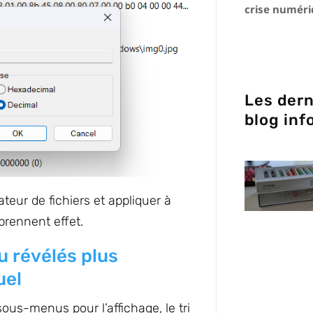
crise numér
Les dern
blog inf
teur de fichiers et appliquer à
prennent effet.
 révélés plus
uel
us-menus pour l’affichage, le tri