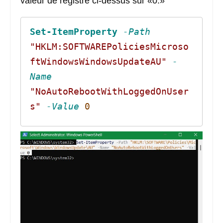
valeur de registre ci-dessus sur «0.»
Set-ItemProperty
-Path
"HKLM:SOFTWAREPoliciesMicroso
ftWindowsWindowsUpdateAU"
-
Name
"NoAutoRebootWithLoggedOnUser
s"
-Value
0