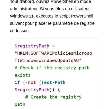
Tout d'abord, ouvrez PowerShell en mode
administrateur. Si vous êtes un utilisateur
Windows 11, exécutez le script PowerShell
suivant pour placer le paramètre de registre
ci-dessus.
$registryPath
=
"HKLM:SOFTWAREPoliciesMicroso
ftWindowsWindowsUpdateAU"
# Check if the registry path 
exists
if
(
-not
(
Test-Path
$registryPath
)
)
{
# Create the registry 
path