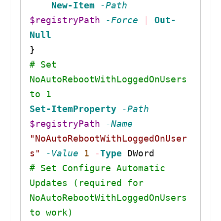
New-Item
-Path
$registryPath
-Force
|
Out-
Null
}
# Set 
NoAutoRebootWithLoggedOnUsers 
to 1
Set-ItemProperty
-Path
$registryPath
-Name
"NoAutoRebootWithLoggedOnUser
s"
-Value
1
-
Type
 DWord
# Set Configure Automatic 
Updates (required for 
NoAutoRebootWithLoggedOnUsers 
to work)