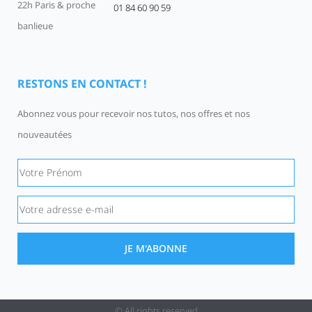
22h Paris & proche
01 84 60 90 59
Devenir un Gentil Geek
Qui sommes-nous
offres-d-emploi
banlieue
RESTONS EN CONTACT !
Abonnez vous pour recevoir nos tutos, nos offres et nos
nouveautées
JE M'ABONNE
© All rights reserved