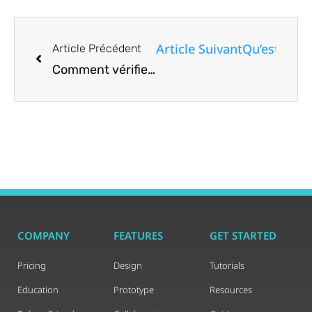
Article Suivant
Qu’est-ce qu
Article Précédent
Comment vérifier l’heure de l’écran sous Windows
COMPANY
FEATURES
GET STARTED
Pricing
Design
Tutorials
Education
Prototype
Resources