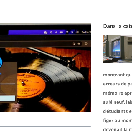
Dans la cat
montrant que
erreurs de p
mémoire aprè
subi neuf, la
d’étudiants 
figer au mo
devenait la 