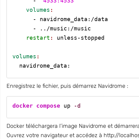
      - 
"4533:4533"
    volumes
:
      - navidrome_data:/data
      - ../music:/music
    restart
: 
unless-stopped
volumes
:
  navidrome_data:
Enregistrez le fichier, puis démarrez Navidrome :
docker compose
 up 
-d
Docker téléchargera l’image Navidrome et démarrer
Ouvrez votre navigateur et accédez à
http://localho