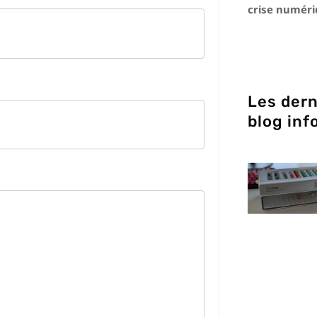
crise numér
Les dern
blog inf