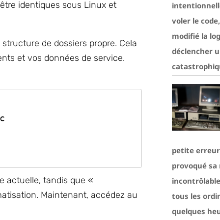
 être identiques sous Linux et
intentionnel
voler le code
modifié la lo
structure de dossiers propre. Cela
déclencher u
nts et vos données de service.
catastrophiq
c
petite erreu
provoqué sa r
e actuelle, tandis que «
incontrôlable
omatisation. Maintenant, accédez au
tous les ord
quelques heu