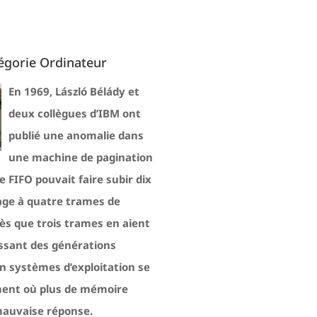
égorie Ordinateur
En 1969, László Bélády et
deux collègues d’IBM ont
publié une anomalie dans
une machine de pagination
 FIFO pouvait faire subir dix
age à quatre trames de
s que trois trames en aient
issant des générations
en systèmes d’exploitation se
ment où plus de mémoire
mauvaise réponse.