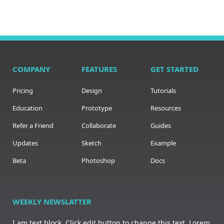
COMPANY
FEATURES
GET STARTED
Pricing
Design
Tutorials
Education
Prototype
Resources
Refer a Friend
Collaborate
Guides
Updates
Sketch
Example
Beta
Photoshop
Docs
WEEKLY NEWSLATTER
I am text block. Click edit button to change this text. Lorem