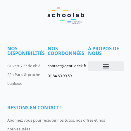
NOS
NOS
À PROPOS DE
DISPONIBILITÉS
COORDONNÉES
NOUS
Ouvert 7j/7 de 8h à
contact@gentilgeek.fr
22h Paris & proche
01 84 60 90 59
Devenir un Gentil Geek
Qui sommes-nous
offres-d-emploi
banlieue
RESTONS EN CONTACT !
Abonnez vous pour recevoir nos tutos, nos offres et nos
nouveautées