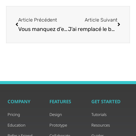
Article Précédent
Article Suivant
Vous manquez d’espace ? Comment déplacer en toute sécurité des volumes Docker vers une partition plus grande
J’ai remplacé le bureau par défaut d’Ubuntu par i3 : voici comment ma productivité a explosé
COMPANY
FEATURES
GET STARTED
Pricing
Design
Tutorials
Education
Prototype
Resources
Refer a Friend
Collaborate
Guides