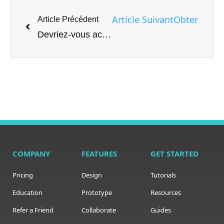
Article Suivant
Obtenez la 
Article Précédent
Devriez-vous acheter un Kindle si vous avez un iPad?
COMPANY
FEATURES
GET STARTED
Pricing
Design
Tutorials
Education
Prototype
Resources
Refer a Friend
Collaborate
Guides