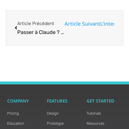
Article Suivant
L’interface
Article Précédent
Passer à Claude ? Voici comment emporter votre mémoire ChatGPT avec vous
COMPANY
FEATURES
GET STARTED
Pricing
Design
Tutorials
Education
Prototype
Resources