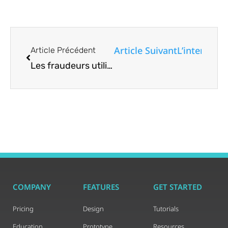
Article Suivant
L’interface
Article Précédent
Les fraudeurs utilisent Google Forms pour de fausses offres d’emploi, voici comment rester en sécurité
COMPANY
FEATURES
GET STARTED
Pricing
Design
Tutorials
Education
Prototype
Resources