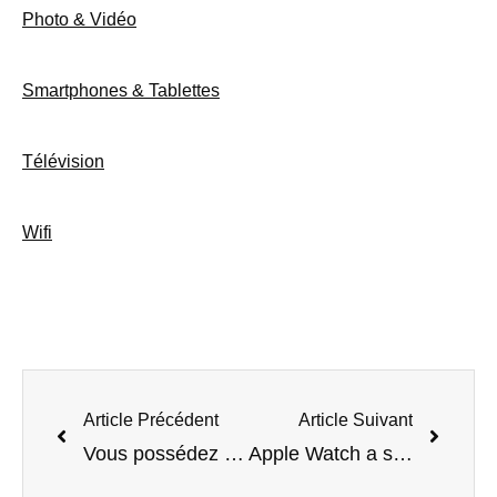
Photo & Vidéo
Smartphones & Tablettes
Télévision
Wifi
Article Précédent
Article Suivant
Vous possédez un haut-parleur Bluetooth Anker Soundcore ? Arrêtez de l'utiliser
Apple Watch a sauvé la vie d'une cardiologue enceinte – et la mienne