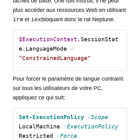
tâches de base. Une fois instruit, il ne peut
plus accéder aux ressources Web en utilisant
et
bloquant donc le rat Neptune.
irm
iex
$ExecutionContext
.SessionStat
e.LanguageMode 
=
"ConstrainedLanguage"
Pour forcer le paramètre de langue contraint
sur tous les utilisateurs de votre PC,
appliquez ce qui suit:
Set-ExecutionPolicy
-Scope
LocalMachine 
-ExecutionPolicy
Restricted 
-Force