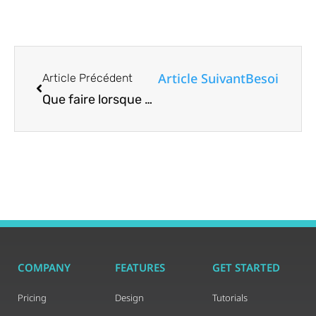
Article Suivant
Besoin d’aff
Article Précédent
Que faire lorsque votre disque dur Linux manque d’espace
COMPANY
FEATURES
GET STARTED
Pricing
Design
Tutorials