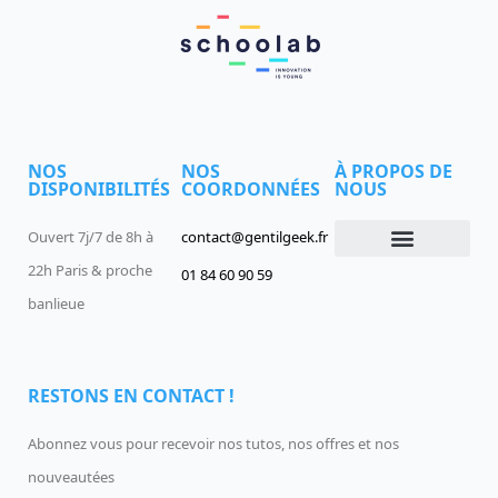
NOS
NOS
À PROPOS DE
DISPONIBILITÉS
COORDONNÉES
NOUS
Ouvert 7j/7 de 8h à
contact@gentilgeek.fr
22h Paris & proche
01 84 60 90 59
Devenir un Gentil Geek
Qui sommes-nous
offres-d-emploi
banlieue
RESTONS EN CONTACT !
Abonnez vous pour recevoir nos tutos, nos offres et nos
nouveautées