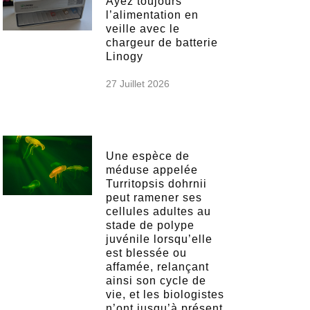
Ayez toujours
l’alimentation en
veille avec le
chargeur de batterie
Linogy
27 Juillet 2026
Une espèce de
méduse appelée
Turritopsis dohrnii
peut ramener ses
cellules adultes au
stade de polype
juvénile lorsqu’elle
est blessée ou
affamée, relançant
ainsi son cycle de
vie, et les biologistes
n’ont jusqu’à présent