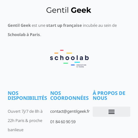
Gentil Geek
est une
start up française
incubée au sein de
Schoolab à Paris
.
NOS
NOS
À PROPOS DE
DISPONIBILITÉS
COORDONNÉES
NOUS
Ouvert 7j/7 de 8h à
contact@gentilgeek.fr
22h Paris & proche
01 84 60 90 59
Devenir un Gentil Geek
Qui sommes-nous
offres-d-emploi
banlieue