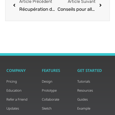
Article Précédent
Article Suivant
Récupération de données
Conseils pour allumer ou démarrer votre PC
COMPANY
FEATURES
GET STARTED
Pricing
Design
Tutorials
Education
Prototype
Resources
Refer a Friend
Collaborate
Guides
Updates
Sketch
Example