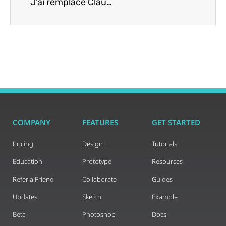
J’ai remplacé Claude Code par Codex et j’aurais dû le faire plus tôt
COMPANY
FEATURES
GET STARTED
Pricing
Design
Tutorials
Education
Prototype
Resources
Refer a Friend
Collaborate
Guides
Updates
Sketch
Example
Beta
Photoshop
Docs