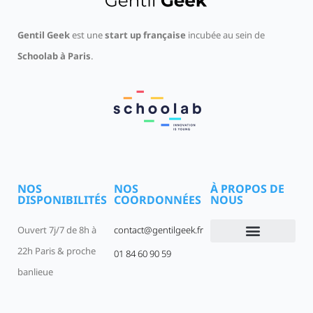
Gentil Geek
est une
start up française
incubée au sein de
Schoolab à Paris
.
NOS
NOS
À PROPOS DE
DISPONIBILITÉS
COORDONNÉES
NOUS
Ouvert 7j/7 de 8h à
contact@gentilgeek.fr
22h Paris & proche
01 84 60 90 59
Devenir un Gentil Geek
Qui sommes-nous
offres-d-emploi
banlieue