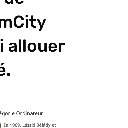
imCity
i allouer
é.
égorie Ordinateur
En 1969, László Bélády et