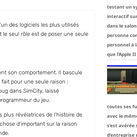
testant un s
interactif su
n des logiciels les plus utilisés
dans le salo
 le seul rôle est de poser une seule
personne con
personnel à 
que l’Apple I
ment son comportement. Il bascule
fait pour une seule raison :
ug dans SimCity, laissé
 programmeur du jeu.
toutes ses f
s plus révélatrices de l’histoire de
avec le même 
 chose d’important sur la raison
s’est avérée
nde.
d’entreprise