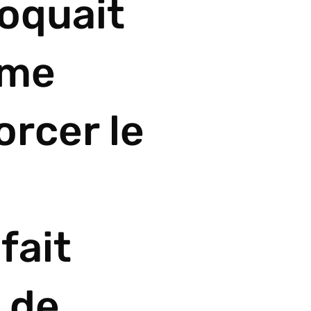
oquait
ème
orcer le
fait
l de