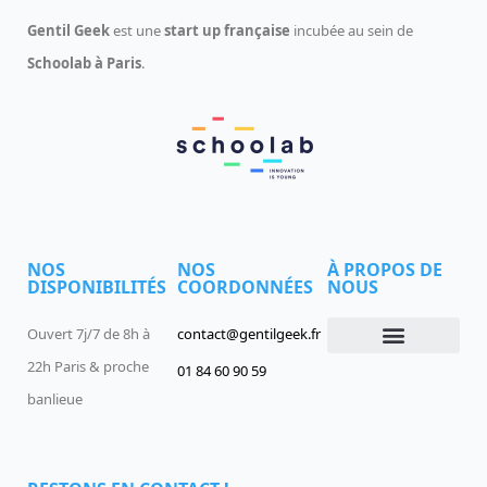
Gentil Geek
est une
start up française
incubée au sein de
Schoolab à Paris
.
NOS
NOS
À PROPOS DE
DISPONIBILITÉS
COORDONNÉES
NOUS
Ouvert 7j/7 de 8h à
contact@gentilgeek.fr
22h Paris & proche
01 84 60 90 59
Devenir un Gentil Geek
Qui sommes-nous
offres-d-emploi
banlieue