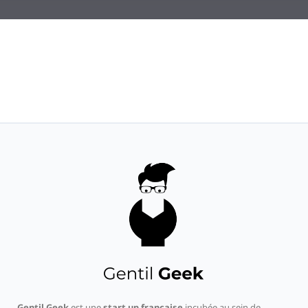
Gentil Geek
est une
start up française
incubée au sein de