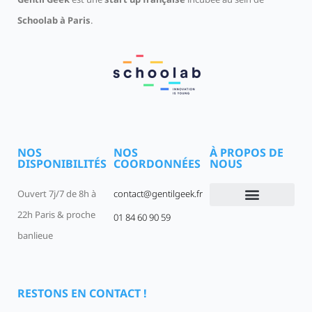
Schoolab à Paris
.
NOS
NOS
À PROPOS DE
DISPONIBILITÉS
COORDONNÉES
NOUS
Ouvert 7j/7 de 8h à
contact@gentilgeek.fr
22h Paris & proche
01 84 60 90 59
Devenir un Gentil Geek
Qui sommes-nous
offres-d-emploi
banlieue
RESTONS EN CONTACT !